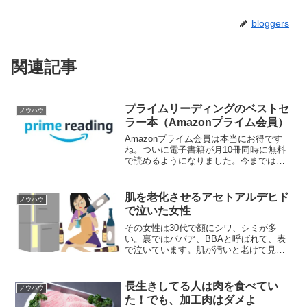
bloggers
関連記事
プライムリーディングのベストセ
ノウハウ
ラー本（Amazonプライム会員）
Amazonプライム会員は本当にお得です
ね。ついに電子書籍が月10冊同時に無料
で読めるようになりました。今までは月1
冊だけ無料で読めていました。それが何
冊も無料で読めるようになったんです。
読める本の範囲も広がりました。プライ
肌を老化させるアセトアルデヒド
ノウハウ
ムリーディングで...
で泣いた女性
その女性は30代で顔にシワ、シミが多
い。裏ではババア、BBAと呼ばれて、表
で泣いています。肌が汚いと老けて見ら
れてる。彼女の肌が老化した原因はアセ
トアルデヒド。アセトアルデヒドは、ど
んなものに含まれているのか？それは彼
長生きしてる人は肉を食べてい
ノウハウ
女が毎晩、お家やお店、...
た！でも、加工肉はダメよ