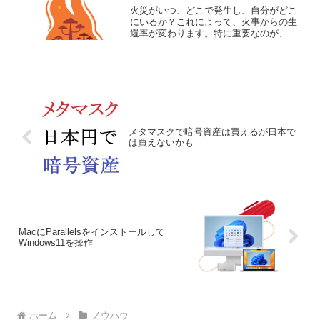
火災がいつ、どこで発生し、自分がどこ
にいるか？これによって、火事からの生
還率が変わります。特に重要なのが、煙
を吸い込まないこと！煙を1回吸っただけ
で、動けなくなると思ってください。こ
れを知っているのと知らないのでは大き
な違い。火事のニュースを見て、なんで
逃げないんだろう？と思ったことがあり
ました。その答えが、煙を吸って、一酸
化炭素中毒になり、脱出できないからで
した。生き残るには、煙を吸わないで、
メタマスクで暗号資産は買えるが日本で
火災現場から離れるしかありません。火
は買えないかも
事の時、現在地から脱出する方法を考え
てみました。
MacにParallelsをインストールして
Windows11を操作
ホーム
ノウハウ