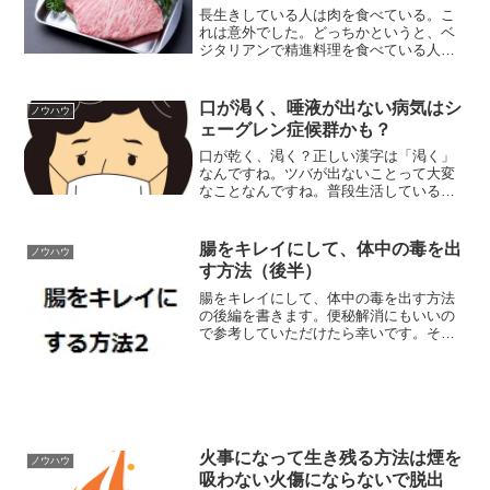
長生きしている人は肉を食べている。こ
れは意外でした。どっちかというと、ベ
ジタリアンで精進料理を食べている人が
長生きするのかと思っていました。そう
いえば、映画監督の黒澤明さん、日野原
重明さん、瀬戸内寂聴さん、橋田壽賀子
口が渇く、唾液が出ない病気はシ
ノウハウ
さんも肉好き。長生きをし...
ェーグレン症候群かも？
口が乾く、渇く？正しい漢字は「渇く」
なんですね。ツバが出ないことって大変
なことなんですね。普段生活している
と、どうしてもツバは邪魔者扱い。で
も、唾液が出ないと虫歯になりやすくな
ったり、菌をやっつけることができなく
腸をキレイにして、体中の毒を出
ノウハウ
なり病気になりやすい。口の渇...
す方法（後半）
腸をキレイにして、体中の毒を出す方法
の後編を書きます。便秘解消にもいいの
で参考していただけたら幸いです。それ
では行きましょう。
火事になって生き残る方法は煙を
ノウハウ
吸わない火傷にならないで脱出