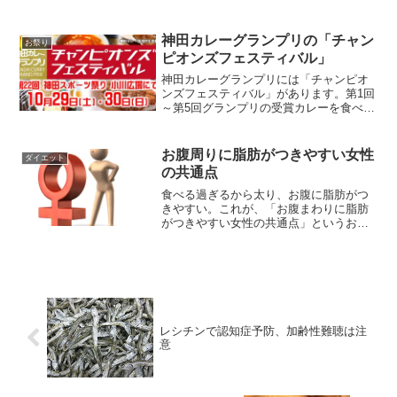
神田カレーグランプリの「チャン
お祭り
ピオンズフェスティバル」
神田カレーグランプリには「チャンピオ
ンズフェスティバル」があります。第1回
～第5回グランプリの受賞カレーを食べる
ことができます。この2日間は「神田古本
まつり」「神保町ブックフェスティバ
ル」も開催。そして同会場では「神田プ
お腹周りに脂肪がつきやすい女性
ダイエット
ロレス」もやります。...
の共通点
食べる過ぎるから太り、お腹に脂肪がつ
きやすい。これが、「お腹まわりに脂肪
がつきやすい女性の共通点」というお話
ではありません。誰だって食べればその
分太りますからね。歳を重ねると脂肪が
つきやすいのは何故か？今回は、その辺
のお話をします。若い子が...
レシチンで認知症予防、加齢性難聴は注
意