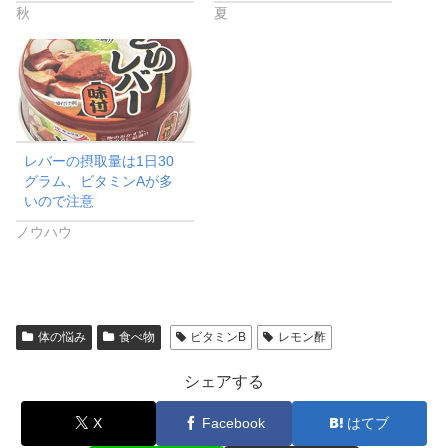
秋
夏
レバーの摂取量は1日30
グラム、ビタミンAが多
いので注意
ノウハウ
体の悩み
食べ物
ビタミンB
レモン酢
シェアする
X
Facebook
はてブ