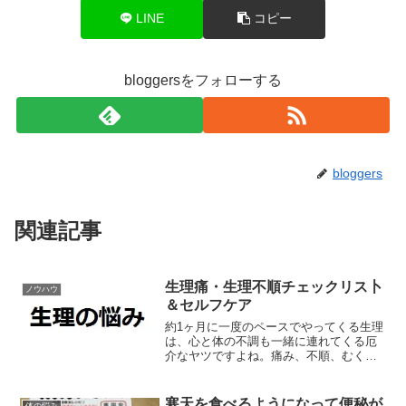
LINE
コピー
bloggersをフォローする
bloggers
関連記事
生理痛・生理不順チェックリス卜
ノウハウ
＆セルフケア
約1ヶ月に一度のペースでやってくる生理
は、心と体の不調も一緒に連れてくる厄
介なヤツですよね。痛み、不順、むく
み、ニキビ、イライラ。これって自分だ
け？みんなも？生理にまつわるあれこれ
を見直してみました。
寒天を食べるようになって便秘が
体の悩み