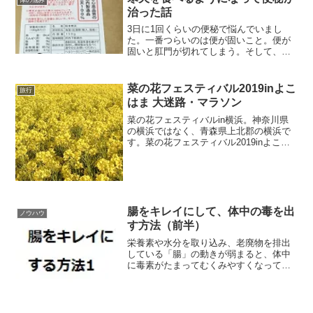
治った話
3日に1回くらいの便秘で悩んでいまし
た。一番つらいのは便が固いこと。便が
固いと肛門が切れてしまう。そして、う
んちが太くてなかなか出ないのも焦る。
私の場合、寒天を食べるようになってか
ら便秘が治りました。といっても、毎日
菜の花フェスティバル2019inよこ
旅行
便が出るわけではなく、2日1回が多いで
はま 大迷路・マラソン
す。でも、寒天を食べる前に比べたらだ
いぶ改善されました。便も柔らかくなっ
菜の花フェスティバルin横浜。神奈川県
てきました。水分もとるようにしていま
の横浜ではなく、青森県上北郡の横浜で
す。もし、便秘に悩んでいるのなら、毎
す。菜の花フェスティバル2019inよこは
日寒天を食べてみてください。個人差が
まの大迷路・マラソン。ブライトザマー
あるので、効果がなかったり、無理だと
のクリーミーハニーの紹介です。
思ったらやめたらいいと思います。
腸をキレイにして、体中の毒を出
ノウハウ
す方法（前半）
栄養素や水分を取り込み、老廃物を排出
している「腸」の動きが弱まると、体中
に毒素がたまってむくみやすくなってし
まいます。ふだんから腸を健康にする食
習慣を心がけて、体の内側からキレイに
なりましょう。