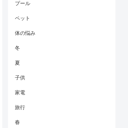
プール
ペット
体の悩み
冬
夏
子供
家電
旅行
春