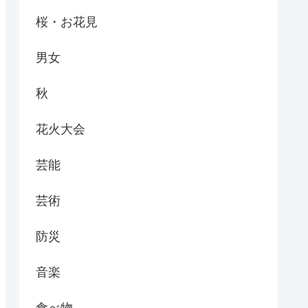
桜・お花見
男女
秋
花火大会
芸能
芸術
防災
音楽
食べ物