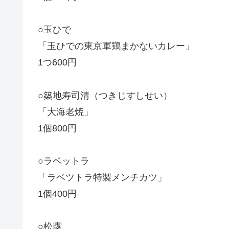
○玉ひで
「玉ひでの東京軍鶏まかないカレー」
1つ600円
○築地寿司清（つきじすしせい）
「大海老焼」
1個800円
○ラベットラ
「ラベツトラ特製メンチカツ」
1個400円
○松露