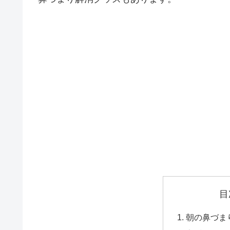
目
朝の鼻づま