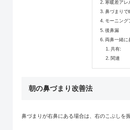
寒暖差アレ
鼻づまりで
モーニング
後鼻漏
両鼻一緒に
共有:
関連
朝の鼻づまり改善法
鼻づまりが右鼻にある場合は、右のこぶしを