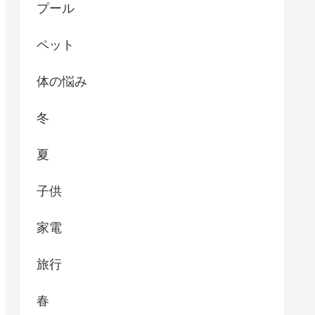
プール
ペット
体の悩み
冬
夏
子供
家電
旅行
春