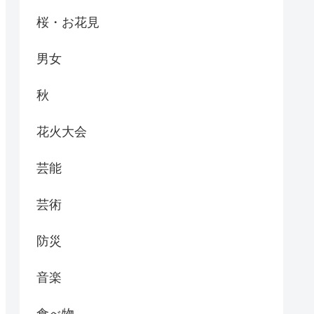
桜・お花見
男女
秋
花火大会
芸能
芸術
防災
音楽
食べ物