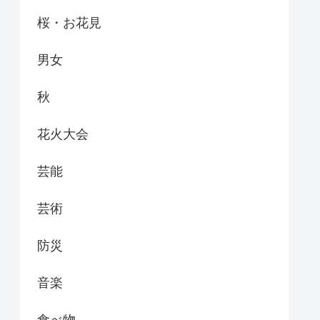
桜・お花見
男女
秋
花火大会
芸能
芸術
防災
音楽
食べ物