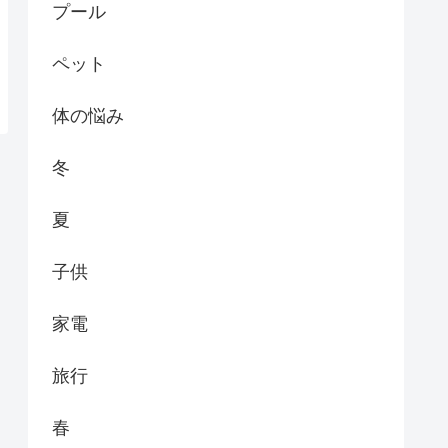
プール
ペット
体の悩み
冬
夏
子供
家電
旅行
春