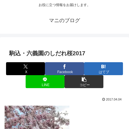
お役に立つ情報をお届けします。
マニのブログ
駒込・六義園のしだれ桜2017
X
Facebook
はてブ
LINE
コピー
2017.04.04