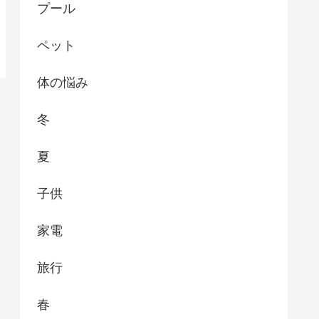
プール
ペット
体の悩み
冬
夏
子供
家電
旅行
春