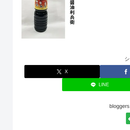
シ
X
LINE
blogg