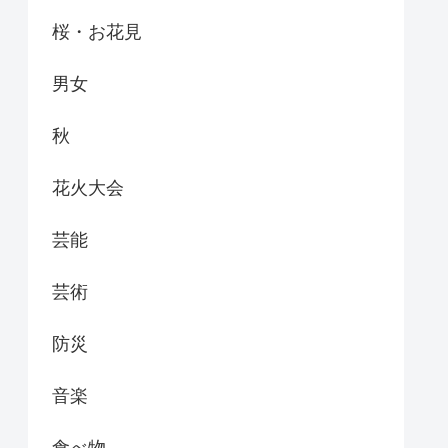
桜・お花見
男女
秋
花火大会
芸能
芸術
防災
音楽
食べ物