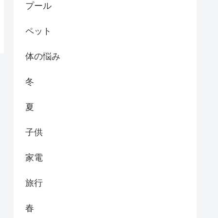
プール
ペット
体の悩み
冬
夏
子供
家電
旅行
春