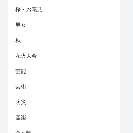
桜・お花見
男女
秋
花火大会
芸能
芸術
防災
音楽
食べ物