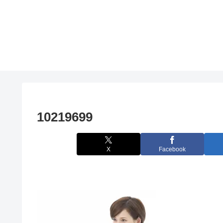
10219699
X
Facebook