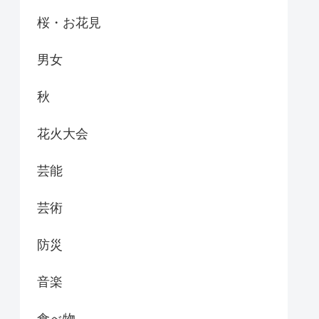
桜・お花見
男女
秋
花火大会
芸能
芸術
防災
音楽
食べ物