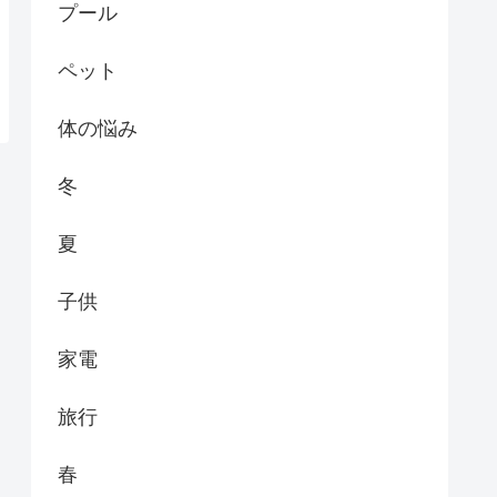
プール
ペット
体の悩み
冬
夏
子供
家電
旅行
春