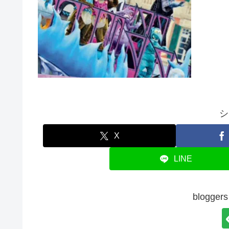
シ
X
LINE
blogg