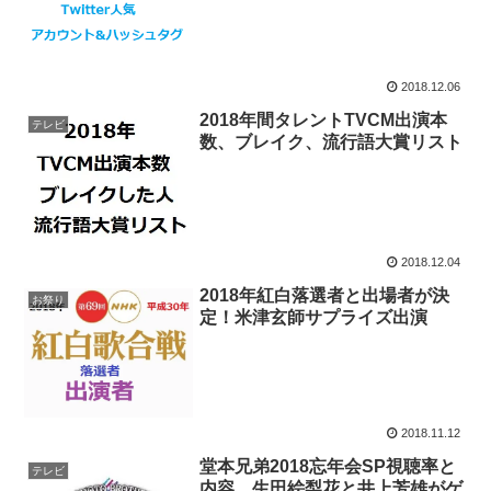
2018.12.06
2018年間タレントTVCM出演本
テレビ
数、ブレイク、流行語大賞リスト
2018.12.04
2018年紅白落選者と出場者が決
お祭り
定！米津玄師サプライズ出演
2018.11.12
堂本兄弟2018忘年会SP視聴率と
テレビ
内容、生田絵梨花と井上芳雄がゲ